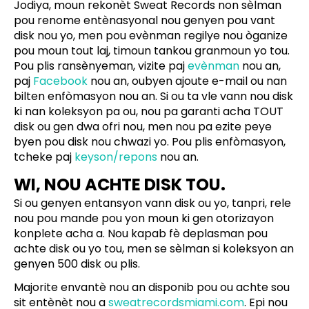
Jodiya, moun rekonèt Sweat Records non sèlman
pou renome entènasyonal nou genyen pou vant
disk nou yo, men pou evènman regilye nou òganize
pou moun tout laj, timoun tankou granmoun yo tou.
Pou plis ransènyeman, vizite paj
evènman
nou an,
paj
Facebook
nou an, oubyen ajoute e-mail ou nan
bilten enfòmasyon nou an. Si ou ta vle vann nou disk
ki nan koleksyon pa ou, nou pa garanti acha TOUT
disk ou gen dwa ofri nou, men nou pa ezite peye
byen pou disk nou chwazi yo. Pou plis enfòmasyon,
tcheke paj
keyson/repons
nou an.
WI, NOU ACHTE DISK TOU.
Si ou genyen entansyon vann disk ou yo, tanpri, rele
nou pou mande pou yon moun ki gen otorizayon
konplete acha a. Nou kapab fè deplasman pou
achte disk ou yo tou, men se sèlman si koleksyon an
genyen 500 disk ou plis.
Majorite envantè nou an disponib pou ou achte sou
sit entènèt nou a
sweatrecordsmiami.com
. Epi nou