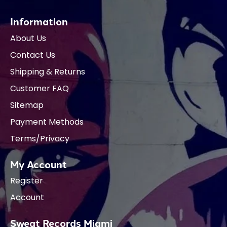
Information
About Us
Contact Us
Shipping & Returns
Customer FAQ
Sitemap
Payment Methods
Terms/Privacy
My Account
Register
Account
Sweat Records Miami