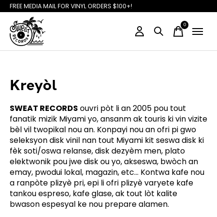
FREE MEDIA MAIL FOR VINYL ORDERS $100+!
0
items
Kreyòl
SWEAT RECORDS
ouvri pòt li an 2005 pou tout
fanatik mizik Miyami yo, ansanm ak touris ki vin vizite
bèl vil twopikal nou an. Konpayi nou an ofri pi gwo
seleksyon disk vinil nan tout Miyami kit seswa disk ki
fèk soti/oswa relanse, disk dezyèm men, plato
elektwonik pou jwe disk ou yo, akseswa, bwòch an
emay, pwodui lokal, magazin, etc… Kontwa kafe nou
a ranpòte plizyè pri, epi li ofri plizyè varyete kafe
tankou espreso, kafe glase, ak tout lòt kalite
bwason espesyal ke nou prepare alamen.