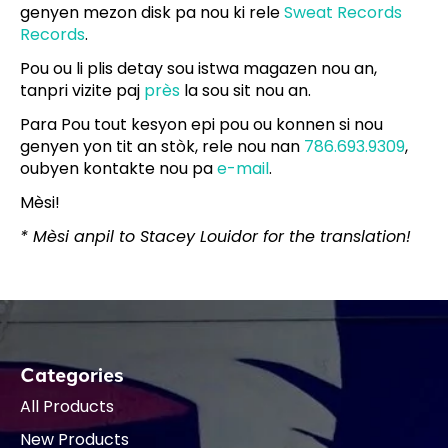
genyen mezon disk pa nou ki rele
Sweat Records
Records
.
Pou ou li plis detay sou istwa magazen nou an,
tanpri vizite paj
près
la sou sit nou an.
Para Pou tout kesyon epi pou ou konnen si nou
genyen yon tit an stòk, rele nou nan
786.693.9309
,
oubyen kontakte nou pa
e-mail
.
Mèsi!
* Mèsi anpil to Stacey Louidor for the translation!
Categories
All Products
New Products