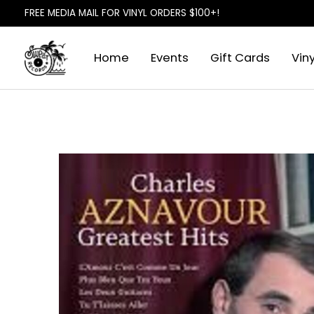
FREE MEDIA MAIL FOR VINYL ORDERS $100+!
Home
Events
Gift Cards
Viny
Slideshow Items