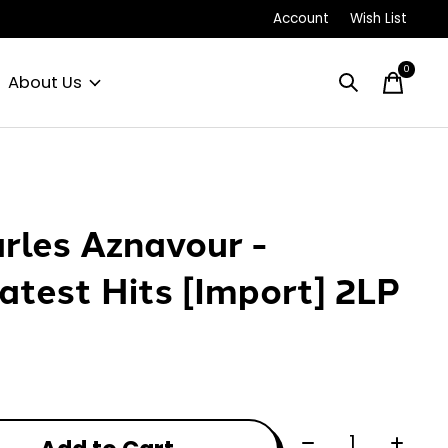
Account
Wish List
0
items
About Us
rles Aznavour -
atest Hits [Import] 2LP
Quantity: