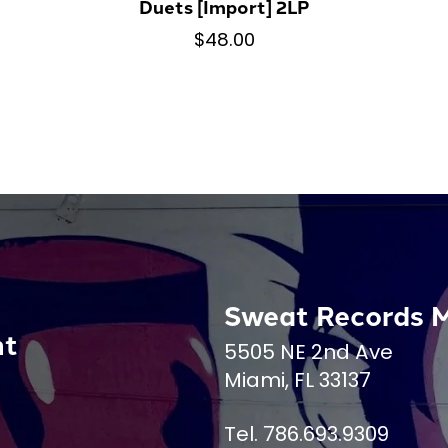
Duets [Import] 2LP
$48.00
Sweat Records 
nt
5505 NE 2nd Ave
Miami, FL 33137
Tel. 786.693.9309