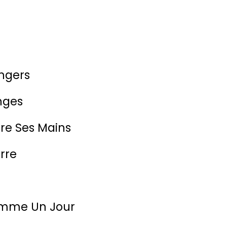
ngers
nges
tre Ses Mains
rre
omme Un Jour