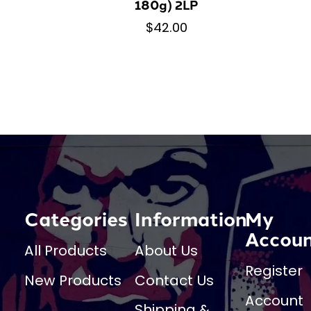
180g) 2LP
$42.00
Categories
Information
My
Accou
All Products
About Us
Register
New Products
Contact Us
Account
Shipping &