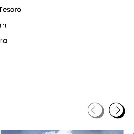
 Tesoro
rn
rra