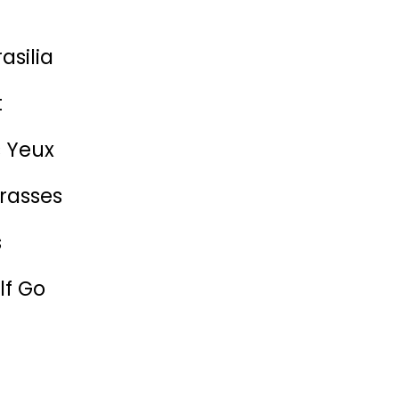
asilia
t
s Yeux
rasses
s
lf Go