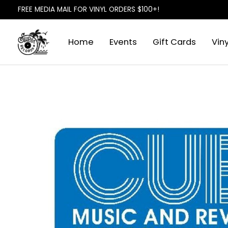
FREE MEDIA MAIL FOR VINYL ORDERS $100+!
Home
Events
Gift Cards
Viny
Slideshow Items