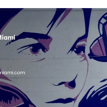
Miami
miami.com
M