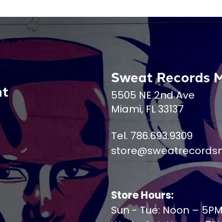
Sweat Records 
nt
5505 NE 2nd Ave
Miami, FL 33137
Tel. 786.693.9309
store@sweatrecords
Store Hours:
Sun - Tue: Noon – 5P