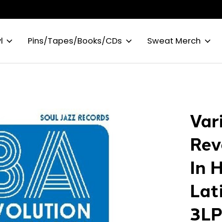
l
Pins/Tapes/Books/CDs
Sweat Merch
Var
Rev
In 
Lat
3L