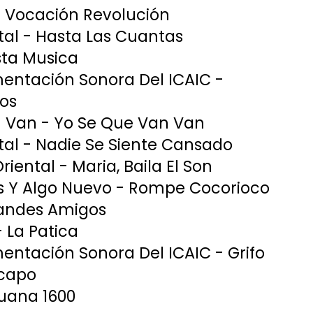
 Vocación Revolución
l - Hasta Las Cuantas
Esta Musica
entación Sonora Del ICAIC -
os
 Van - Yo Se Que Van Van
l - Nadie Se Siente Cansado
iental - Maria, Baila El Son
s Y Algo Nuevo - Rompe Cocorioco
randes Amigos
- La Patica
entación Sonora Del ICAIC - Grifo
capo
Juana 1600