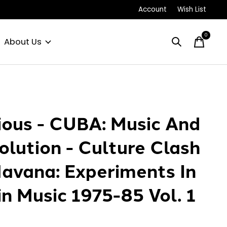
Account
Wish List
0
items
About Us
ious - CUBA: Music And
olution - Culture Clash
Havana: Experiments In
in Music 1975-85 Vol. 1
P